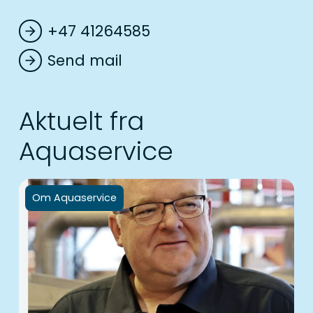
+47 41264585
arrow_forward
Send mail
arrow_forward
Aktuelt fra
Aquaservice
Om Aquaservice