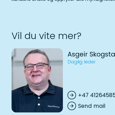
Vil du vite mer?
Asgeir Skogst
Daglig leder
+47 4126458
arrow_forward
Send mail
arrow_forward