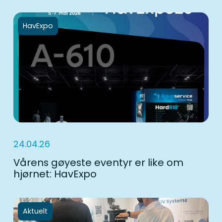
HavExpo
24.04.26
Vårens gøyeste eventyr er like om
hjørnet: HavExpo
Aktuelt