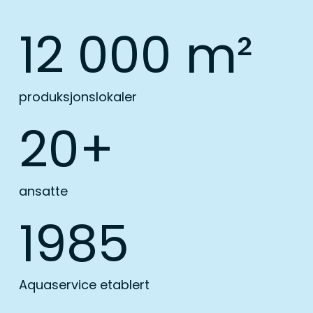
12 000
m²
produksjonslokaler
20
+
ansatte
1985
Aquaservice etablert