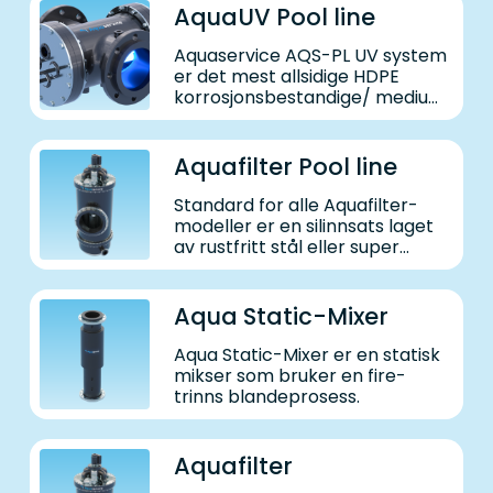
AquaUV Pool line
Aquaservice AQS-PL UV system
er det mest allsidige HDPE
korrosjonsbestandige/ medium
trykk UV-systemet for
svømmebasseng markedet.
Aquafilter Pool line
Standard for alle Aquafilter-
modeller er en silinnsats laget
av rustfritt stål eller super
duplex med en V-form for
effektiv filtrering og
tilbakespyling.
Aqua Static-Mixer
Aqua Static-Mixer er en statisk
mikser som bruker en fire-
trinns blandeprosess.
Aquafilter