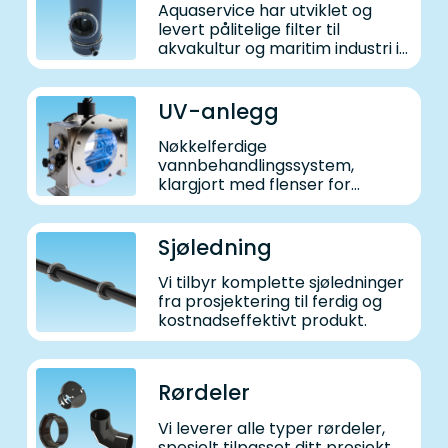
Aquaservice har utviklet og
levert pålitelige filter til
akvakultur og maritim industri i
nærmere 40 år.
UV-anlegg
Nøkkelferdige
vannbehandlingssystem,
klargjort med flenser for
tilkobling av
vannforsyningssystem.
Sjøledning
Vi tilbyr komplette sjøledninger
fra prosjektering til ferdig og
kostnadseffektivt produkt.
Rørdeler
Vi leverer alle typer rørdeler,
spesielt tilpasset ditt prosjekt.