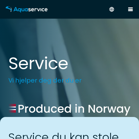
language
Service
Vi hjelper deg der du er
Service du kan stole