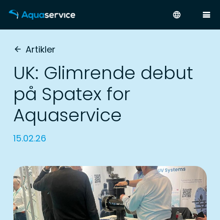
language
Artikler
arrow_back
UK: Glimrende debut
på Spatex for
Aquaservice
15.02.26