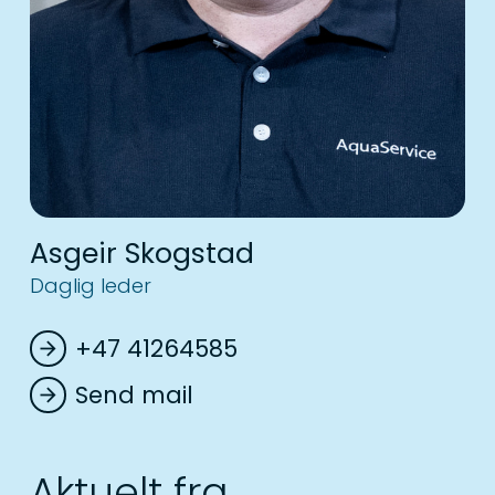
Asgeir Skogstad
Daglig leder
+47 41264585
arrow_forward
Send mail
arrow_forward
Aktuelt fra