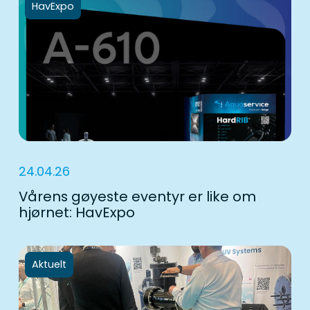
HavExpo
24.04.26
Vårens gøyeste eventyr er like om
hjørnet: HavExpo
Aktuelt