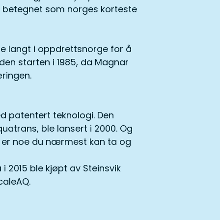
r betegnet som norges korteste
ise langt i oppdrettsnorge for å
iden starten i 1985, da Magnar
æringen.
ed patentert teknologi. Den
quatrans, ble lansert i 2000. Og
g er noe du nærmest kan ta og
i 2015 ble kjøpt av Steinsvik
ScaleAQ.