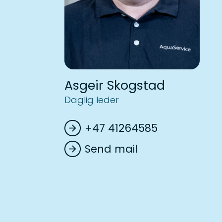
Asgeir Skogstad
Daglig leder
+47 41264585
arrow_forward
Send mail
arrow_forward