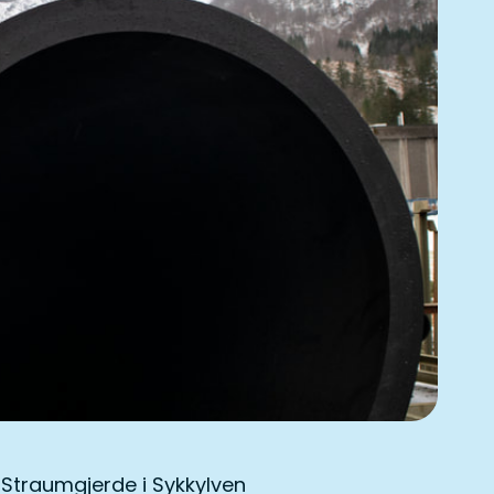
i Straumgjerde i Sykkylven