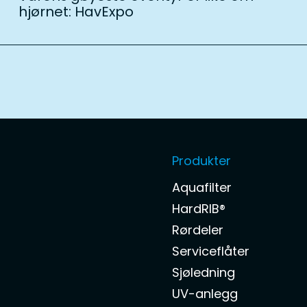
hjørnet: HavExpo
Produkter
Aquafilter
HardRIB®
Rørdeler
Serviceflåter
Sjøledning
UV-anlegg