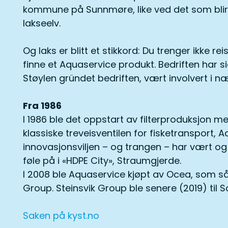
kommune på Sunnmøre, like ved det som bli
lakseelv.
Og laks er blitt et stikkord: Du trenger ikke re
finne et Aquaservice produkt. Bedriften har s
Støylen gründet bedriften, vært involvert i n
Fra 1986
I 1986 ble det oppstart av filterproduksjon m
klassiske treveisventilen for fisketransport, A
innovasjonsviljen – og trangen – har vært o
føle på i «HDPE City», Straumgjerde.
I 2008 ble Aquaservice kjøpt av Ocea, som så 
Group. Steinsvik Group ble senere (2019) til 
Saken på kyst.no