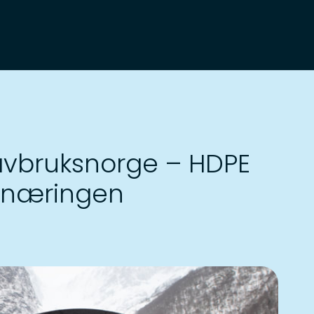
havbruksnorge – HDPE
ksnæringen