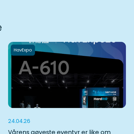
e
HavExpo
24.04.26
Vårens gøyeste eventyr er like om