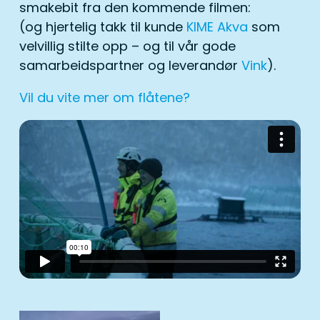
smakebit fra den kommende filmen:
(og hjertelig takk til kunde
KIME Akva
som
velvillig stilte opp – og til vår gode
samarbeidspartner og leverandør
Vink
).
Vil du vite mer om flåtene?