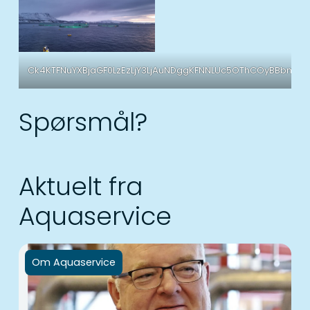
Ck4KTFNuYXBjaGF0LzEzLjY3LjAuNDggKFNNLUc5OThCOyBBbmRyb
Spørsmål?
Aktuelt fra
Aquaservice
Om Aquaservice