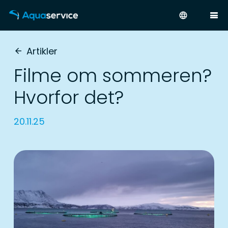
language
Artikler
arrow_back
Filme om sommeren?
Hvorfor det?
20.11.25