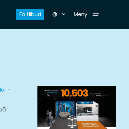
Få tilbud
Meny
language
 på