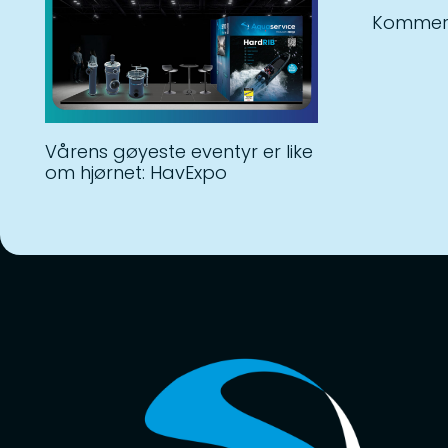
Kommer:
Vårens gøyeste eventyr er like
om hjørnet: HavExpo