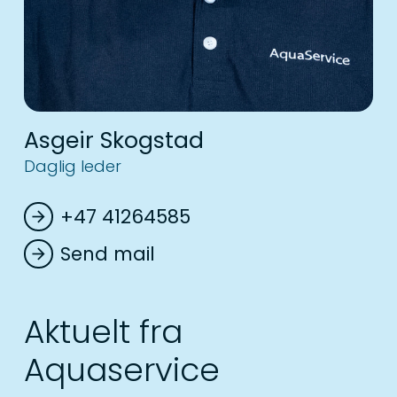
Asgeir Skogstad
Daglig leder
+47 41264585
arrow_forward
Send mail
arrow_forward
Aktuelt fra
Aquaservice