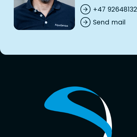
+47 92648132
arrow_forward
Send mail
arrow_forward