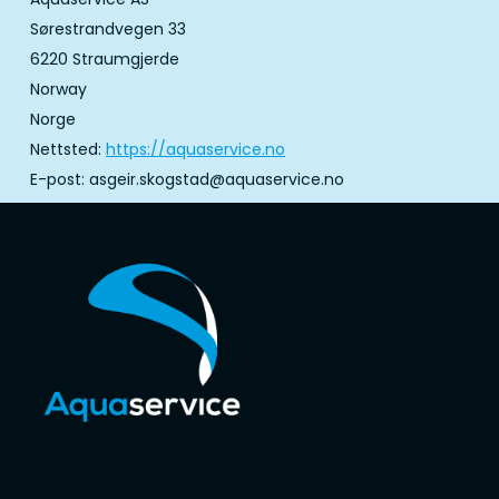
Sørestrandvegen 33
6220 Straumgjerde
Norway
Norge
Nettsted:
https://aquaservice.no
E-post:
asgeir.skogstad@
aquaservice.no