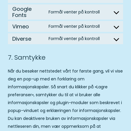
google-
Consen
service
analytic
to
Google
google-
Formål venter på kontroll
Consen
Fonts
service
adsens
to
wpml
Vimeo
Formål venter på kontroll
Consen
service
to
google-
Diverse
Formål venter på kontroll
Consen
service
fonts
to
vimeo
7. Samtykke
service
diverse
Når du besøker nettstedet vårt for første gang, vil vi vise
deg en pop-up med en forklaring om
informasjonskapsler. Så snart du klikker på «Lagre
preferanser», samtykker du til at vi bruker alle
informasjonskapsler og plugin-moduler som beskrevet i
popup-vinduet og erklæringen for informasjonskapsler.
Du kan deaktivere bruken av informasjonskapsler via
nettleseren din, men vær oppmerksom på at