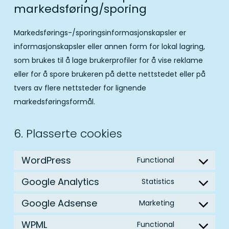
markedsføring/sporing
Markedsførings-/sporingsinformasjonskapsler er
informasjonskapsler eller annen form for lokal lagring,
som brukes til å lage brukerprofiler for å vise reklame
eller for å spore brukeren på dette nettstedet eller på
tvers av flere nettsteder for lignende
markedsføringsformål.
6. Plasserte cookies
WordPress
Functional
Consen
to
Google Analytics
Statistics
Consen
service
to
Google Adsense
Marketing
wordpre
Consen
service
to
WPML
Functional