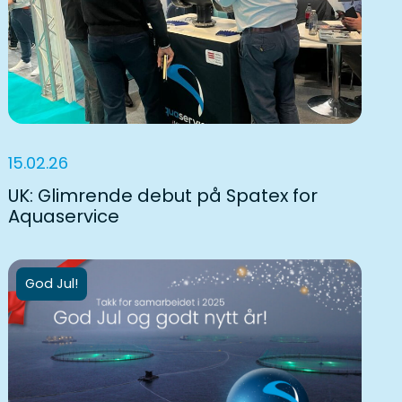
15.02.26
UK: Glimrende debut på Spatex for
Aquaservice
God Jul!