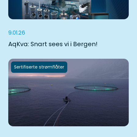
9.01.26
AqKva: Snart sees vi i Bergen!
Sertifiserte strømflåter