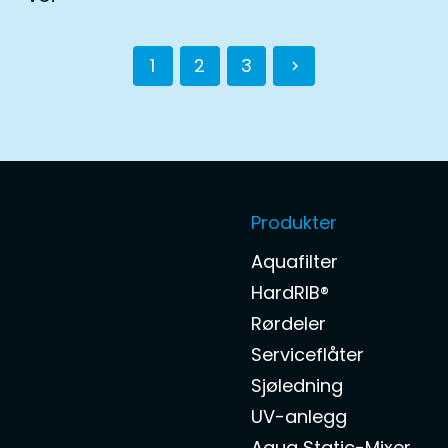
1
2
3
Produkter
Aquafilter
HardRIB®
Rørdeler
Serviceflåter
Sjøledning
UV-anlegg
Aqua Static-Mixer